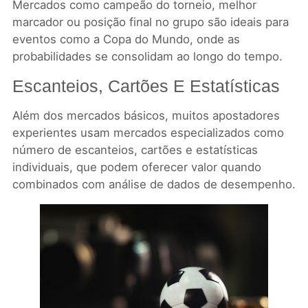
Mercados como campeão do torneio, melhor
marcador ou posição final no grupo são ideais para
eventos como a Copa do Mundo, onde as
probabilidades se consolidam ao longo do tempo.
Escanteios, Cartões E Estatísticas
Além dos mercados básicos, muitos apostadores
experientes usam mercados especializados como
número de escanteios, cartões e estatísticas
individuais, que podem oferecer valor quando
combinados com análise de dados de desempenho.