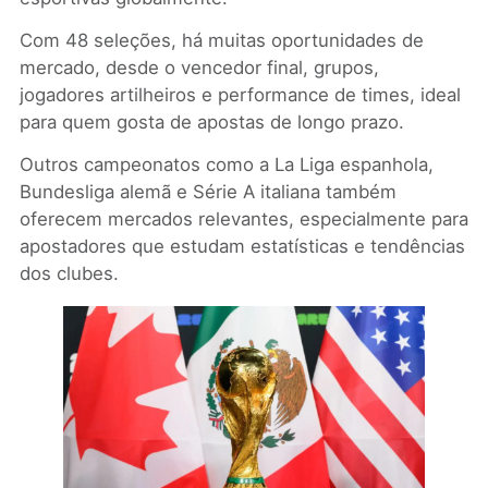
Com 48 seleções, há muitas oportunidades de
mercado, desde o vencedor final, grupos,
jogadores artilheiros e performance de times, ideal
para quem gosta de apostas de longo prazo.
Outros campeonatos como a La Liga espanhola,
Bundesliga alemã e Série A italiana também
oferecem mercados relevantes, especialmente para
apostadores que estudam estatísticas e tendências
dos clubes.