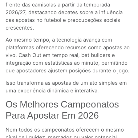
frente das camisolas a partir da temporada
2026/27, destacando debates sobre a influência
das apostas no futebol e preocupações sociais
crescentes.
Ao mesmo tempo, a tecnologia avança com
plataformas oferecendo recursos como apostas ao
vivo, Cash Out em tempo real, bet builders e
integração com estatísticas ao minuto, permitindo
que apostadores ajustem posições durante o jogo.
Isso transforma as apostas de um ato simples em
uma experiência dinâmica e interativa.
Os Melhores Campeonatos
Para Apostar Em 2026
Nem todos os campeonatos oferecem o mesmo
nível de liquidez, mercados ou valor potencial.