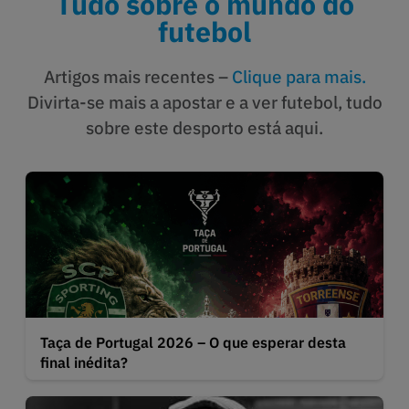
Tudo sobre o mundo do
futebol
Artigos mais recentes –
Clique para mais.
Divirta-se mais a apostar e a ver futebol, tudo
sobre este desporto está aqui.
Taça de Portugal 2026 – O que esperar desta
final inédita?