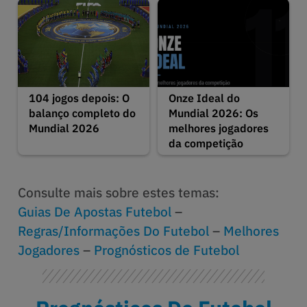
104 jogos depois: O
Onze Ideal do
balanço completo do
Mundial 2026: Os
Mundial 2026
melhores jogadores
da competição
Consulte mais sobre estes temas:
Guias De Apostas Futebol
–
Regras/Informações Do Futebol
–
Melhores
Jogadores
–
Prognósticos de Futebol