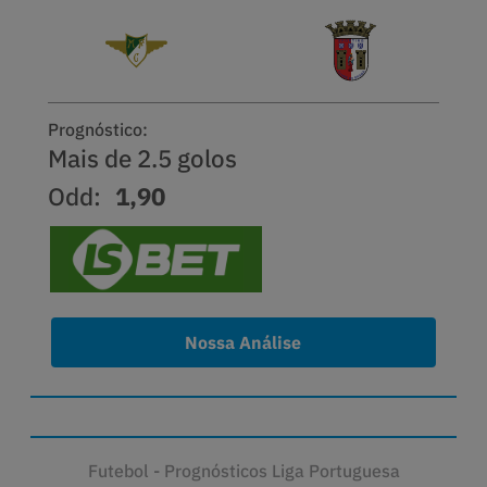
Prognóstico:
Mais de 2.5 golos
Odd:
1,90
Nossa Análise
Futebol -