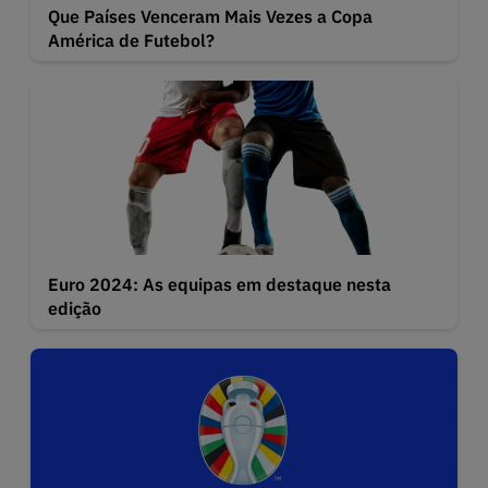
Que Países Venceram Mais Vezes a Copa
América de Futebol?
Euro 2024: As equipas em destaque nesta
edição