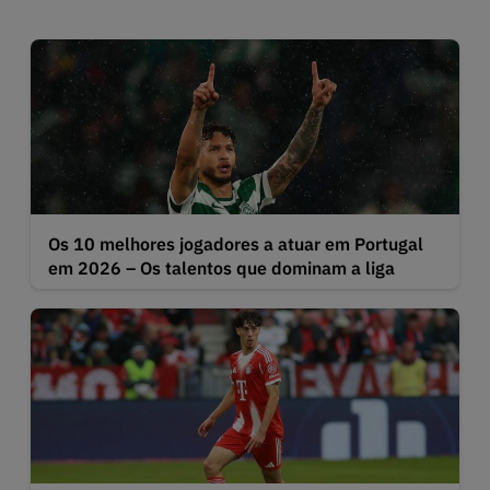
Os 10 melhores jogadores a atuar em Portugal
em 2026 – Os talentos que dominam a liga