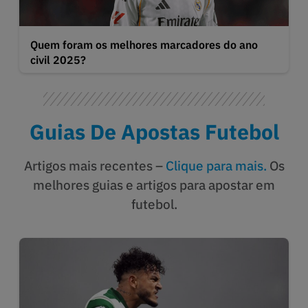
Quem foram os melhores marcadores do ano
civil 2025?
Guias De Apostas Futebol
Artigos mais recentes –
Clique para mais.
Os
melhores guias e artigos para apostar em
futebol.