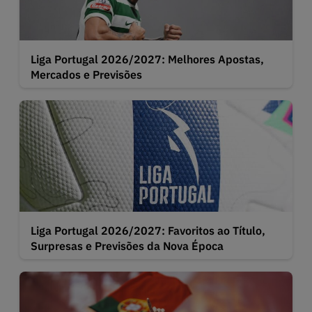
Liga Portugal 2026/2027: Melhores Apostas,
Mercados e Previsões
Liga Portugal 2026/2027: Favoritos ao Título,
Surpresas e Previsões da Nova Época