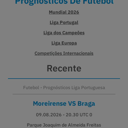
Prognósticos De Futebol
Mundial 2026
Liga Portugal
Liga dos Campeões
Liga Europa
Competições Internacionais
Recente
Futebol -
Moreirense VS Braga
09.08.2026 - 20.30 UTC 0
Parque Joaquim de Almeida Freitas