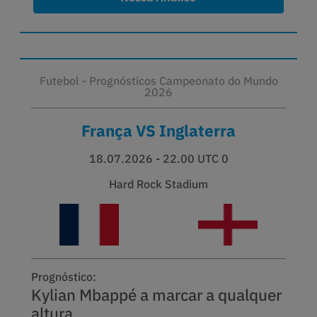
Futebol -
Prognósticos Campeonato do Mundo
2026
França VS Inglaterra
18.07.2026 - 22.00 UTC 0
Hard Rock Stadium
Prognóstico:
Kylian Mbappé a marcar a qualquer
altura