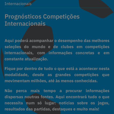
Internacionais
Prognósticos Competições
Internacionais
Aqui poderá acompanhar o desempenho das melhores
seleções do mundo e de clubes em competições
internacionais, com informações concretas e em
constante atualização.
Fique por dentro de tudo o que está a acontecer nesta
modalidade, desde as grandes competições que
movimentam milhões, até às menos conhecidas.
Não perca mais tempo a procurar informações
dispersas noutras fontes. Aqui encontrará tudo o que
necessita num só lugar: notícias sobre os jogos,
resultados das partidas, destaques e muito mais!