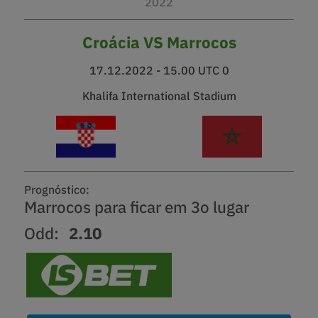
2022
Croácia VS Marrocos
17.12.2022 - 15.00 UTC 0
Khalifa International Stadium
Prognóstico:
Marrocos para ficar em 3o lugar
Odd:
2.10