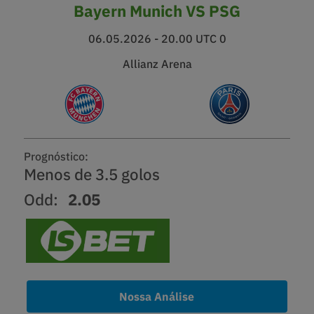
Bayern Munich VS PSG
06.05.2026 - 20.00 UTC 0
Allianz Arena
Prognóstico:
Menos de 3.5 golos
Odd:
2.05
Nossa Análise