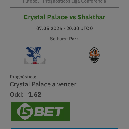
Futebol -
Prognósticos Liga Conferência
Crystal Palace vs Shakthar
07.05.2026 - 20.00 UTC 0
Selhurst Park
Prognóstico:
Crystal Palace a vencer
Odd:
1.62