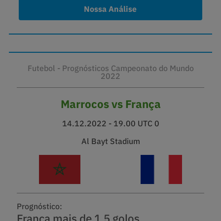
Nossa Análise
Futebol -
Prognósticos Campeonato do Mundo
2022
Marrocos vs França
14.12.2022 - 19.00 UTC 0
Al Bayt Stadium
Prognóstico:
França mais de 1.5 golos