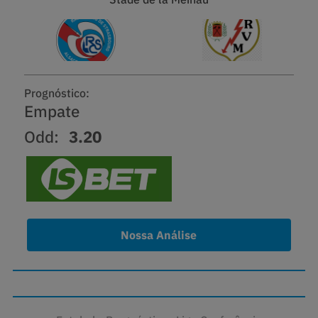
Prognóstico:
Empate
Odd:
3.20
Nossa Análise