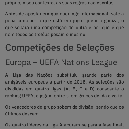
próprio, o seu contexto, as suas regras não escritas.
Antes de apostar em qualquer jogo internacional, vale a
pena perceber o que está em jogo: quem organiza, o
que separa uma competição de outra e por que é que
nem todos os troféus pesam o mesmo.
Competições de Seleções
Europa – UEFA Nations League
A Liga das Nações substituiu grande parte dos
amigáveis europeus a partir de 2018. As seleções são
divididas em quatro ligas (A, B, C e D) consoante o
ranking UEFA, e jogam entre si em grupos de ida e volta.
Os vencedores de grupo sobem de divisão, sendo que os
últimos descem.
Os quatro líderes da Liga A apuram-se para a fase final,