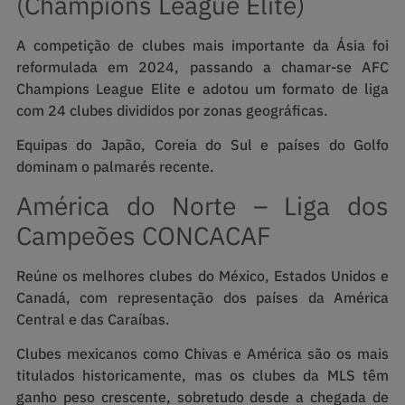
(Champions League Elite)
A competição de clubes mais importante da Ásia foi
reformulada em 2024, passando a chamar-se AFC
Champions League Elite e adotou um formato de liga
com 24 clubes divididos por zonas geográficas.
Equipas do Japão, Coreia do Sul e países do Golfo
dominam o palmarés recente.
América do Norte – Liga dos
Campeões CONCACAF
Reúne os melhores clubes do México, Estados Unidos e
Canadá, com representação dos países da América
Central e das Caraíbas.
Clubes mexicanos como Chivas e América são os mais
titulados historicamente, mas os clubes da MLS têm
ganho peso crescente, sobretudo desde a chegada de