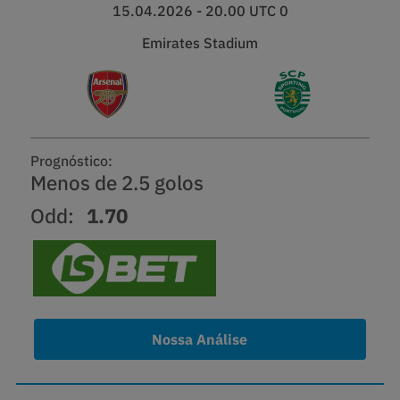
15.04.2026 - 20.00 UTC 0
Emirates Stadium
Prognóstico:
Menos de 2.5 golos
Odd:
1.70
Nossa Análise