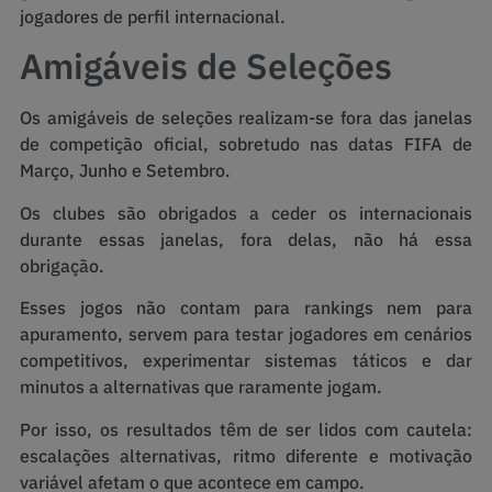
jogadores de perfil internacional.
Amigáveis de Seleções
Os amigáveis de seleções realizam-se fora das janelas
de competição oficial, sobretudo nas datas FIFA de
Março, Junho e Setembro.
Os clubes são obrigados a ceder os internacionais
durante essas janelas, fora delas, não há essa
obrigação.
Esses jogos não contam para rankings nem para
apuramento, servem para testar jogadores em cenários
competitivos, experimentar sistemas táticos e dar
minutos a alternativas que raramente jogam.
Por isso, os resultados têm de ser lidos com cautela:
escalações alternativas, ritmo diferente e motivação
variável afetam o que acontece em campo.