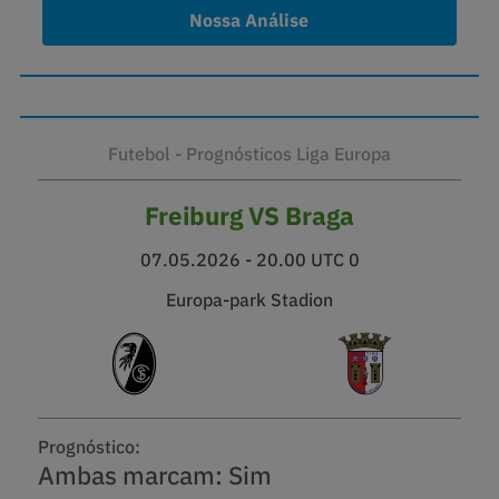
Nossa Análise
Futebol -
Prognósticos Liga Europa
Freiburg VS Braga
07.05.2026 - 20.00 UTC 0
Europa-park Stadion
Prognóstico:
Ambas marcam: Sim