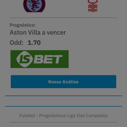
Prognóstico:
Aston Villa a vencer
Odd:
1.70
Nossa Análise
Futebol -
Prognósticos Liga Dos Campeões