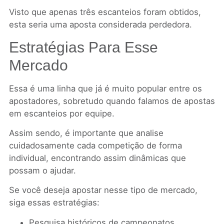
Visto que apenas três escanteios foram obtidos,
esta seria uma aposta considerada perdedora.
Estratégias Para Esse
Mercado
Essa é uma linha que já é muito popular entre os
apostadores, sobretudo quando falamos de apostas
em escanteios por equipe.
Assim sendo, é importante que analise
cuidadosamente cada competição de forma
individual, encontrando assim dinâmicas que
possam o ajudar.
Se você deseja apostar nesse tipo de mercado,
siga essas estratégias:
Pesquisa históricos de campeonatos