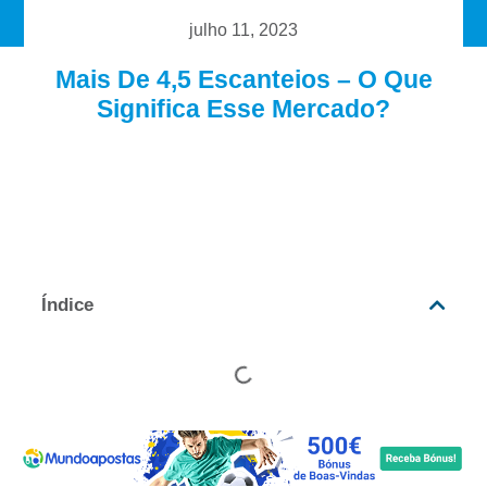
julho 11, 2023
Mais De 4,5 Escanteios – O Que
Significa Esse Mercado?
Índice