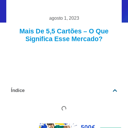
agosto 1, 2023
Mais De 5,5 Cartões – O Que
Significa Esse Mercado?
Índice