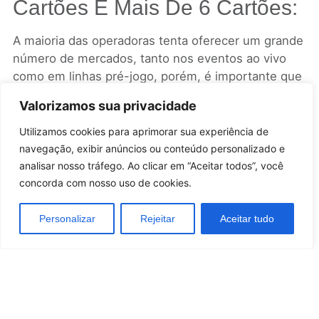
Cartões E Mais De 6 Cartões:
A maioria das operadoras tenta oferecer um grande
número de mercados, tanto nos eventos ao vivo
como em linhas pré-jogo, porém, é importante que
saiba as diferenças existentes entre as mesmas.
Valorizamos sua privacidade
Mais de 5,5 cartões: 6 cartões conseguidos
Utilizamos cookies para aprimorar sua experiência de
tornam a aposta vencedora
navegação, exibir anúncios ou conteúdo personalizado e
Mais de 6 cartões: Exatamente 6 cartões
analisar nosso tráfego. Ao clicar em “Aceitar todos”, você
conseguidos anulam a aposta, 7 cartões ou
concorda com nosso uso de cookies.
mais tornam a aposta vencedora
Personalizar
Rejeitar
Aceitar tudo
Como é perceptível, esses são mercados distintos
e onde as odds poderão variar com alguma
significância consoante as equipes envolvidas.
Mais De 5,5 Cartões, Em
Quais Casas De Apostas Você