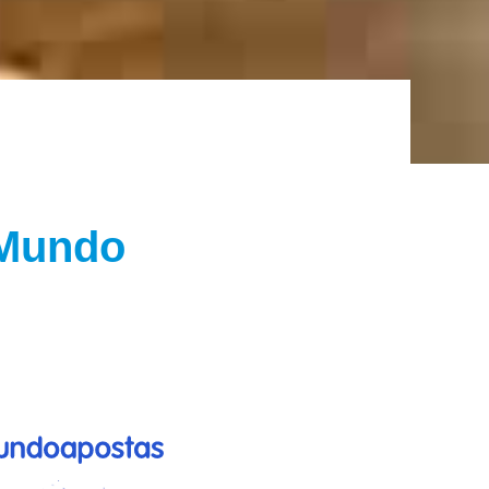
 Mundo