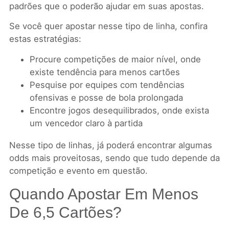
padrões que o poderão ajudar em suas apostas.
Se você quer apostar nesse tipo de linha, confira
estas estratégias:
Procure competições de maior nível, onde
existe tendência para menos cartões
Pesquise por equipes com tendências
ofensivas e posse de bola prolongada
Encontre jogos desequilibrados, onde exista
um vencedor claro à partida
Nesse tipo de linhas, já poderá encontrar algumas
odds mais proveitosas, sendo que tudo depende da
competição e evento em questão.
Quando Apostar Em Menos
De 6,5 Cartões?