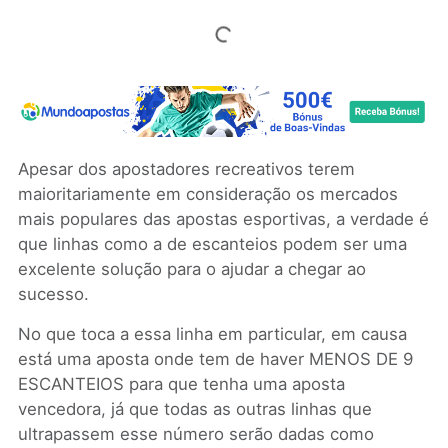
Apesar dos apostadores recreativos terem
maioritariamente em consideração os mercados
mais populares das apostas esportivas, a verdade é
que linhas como a de escanteios podem ser uma
excelente solução para o ajudar a chegar ao
sucesso.
No que toca a essa linha em particular, em causa
está uma aposta onde tem de haver MENOS DE 9
ESCANTEIOS para que tenha uma aposta
vencedora, já que todas as outras linhas que
ultrapassem esse número serão dadas como