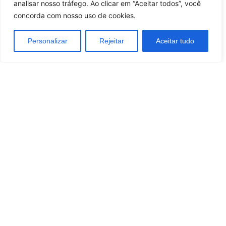
analisar nosso tráfego. Ao clicar em “Aceitar todos”, você
concorda com nosso uso de cookies.
Mais de 8,5 escanteios: 9 escanteios
conseguidos tornam a aposta vencedora.
Personalizar
Rejeitar
Aceitar tudo
Mais de 9 escanteios: Exatamente 9
escanteios conseguidos anulam a aposta, 10
escanteios ou mais tornam a aposta
vencedora.
Os mercados, por si, só são distintos, contudo
também irá compreender que as odds oferecidas
variam entre as duas linhas.
Menos De 8,5 Escanteios, Em
Quais Casas De Apostas Você
Pode Apostar?
Tendo vindo a despertar o interesse mais
recentemente dos apostadores, certamente que