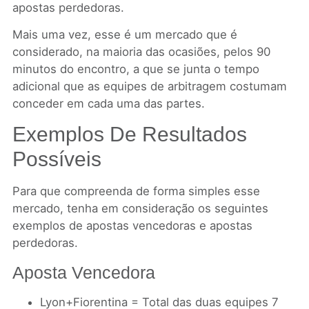
apostas perdedoras.
Mais uma vez, esse é um mercado que é
considerado, na maioria das ocasiões, pelos 90
minutos do encontro, a que se junta o tempo
adicional que as equipes de arbitragem costumam
conceder em cada uma das partes.
Exemplos De Resultados
Possíveis
Para que compreenda de forma simples esse
mercado, tenha em consideração os seguintes
exemplos de apostas vencedoras e apostas
perdedoras.
Aposta Vencedora
Lyon+Fiorentina = Total das duas equipes 7