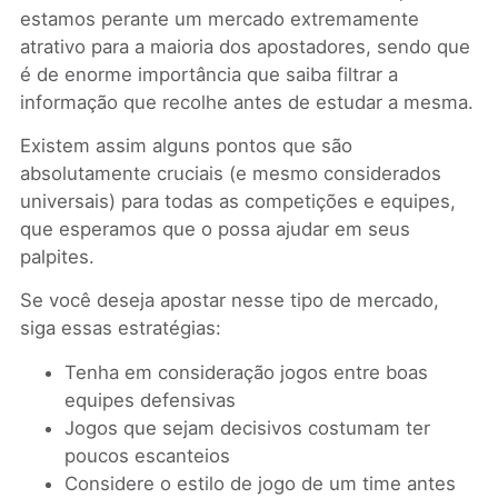
estamos perante um mercado extremamente
atrativo para a maioria dos apostadores, sendo que
é de enorme importância que saiba filtrar a
informação que recolhe antes de estudar a mesma.
Existem assim alguns pontos que são
absolutamente cruciais (e mesmo considerados
universais) para todas as competições e equipes,
que esperamos que o possa ajudar em seus
palpites.
Se você deseja apostar nesse tipo de mercado,
siga essas estratégias:
Tenha em consideração jogos entre boas
equipes defensivas
Jogos que sejam decisivos costumam ter
poucos escanteios
Considere o estilo de jogo de um time antes