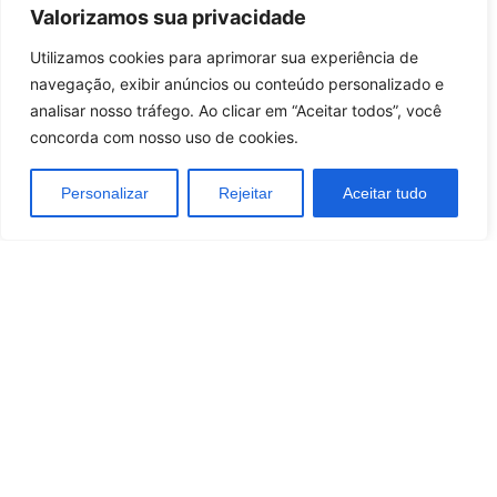
(2006)
, além de Campeonato Brasileiro e Copa do
Valorizamos sua privacidade
Brasil.
Utilizamos cookies para aprimorar sua experiência de
Ao longo da sua história, o Inter construiu equipas
navegação, exibir anúncios ou conteúdo personalizado e
competitivas e revelou talentos que marcaram o
analisar nosso tráfego. Ao clicar em “Aceitar todos”, você
futebol brasileiro. O
Estádio Beira-Rio
e a sua fiel
concorda com nosso uso de cookies.
torcida criam ambiente único, capaz de impulsionar
o clube em momentos decisivos.
Personalizar
Rejeitar
Aceitar tudo
A identidade colorada combina tradição, ambição e
protagonismo continental, reforçando o peso
institucional do futebol gaúcho no país.