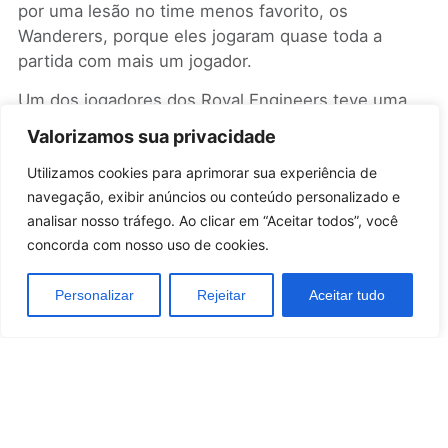
por uma lesão no time menos favorito, os
Wanderers, porque eles jogaram quase toda a
partida com mais um jogador.
Um dos jogadores dos Royal Engineers teve uma
lesão no pescoço, e como não havia regra de
Valorizamos sua privacidade
substituição, eles tiveram que jogar com 10
Utilizamos cookies para aprimorar sua experiência de
jogadores até o final da partida.
navegação, exibir anúncios ou conteúdo personalizado e
Esta partida foi assistida por mais de duas mil
analisar nosso tráfego. Ao clicar em “Aceitar todos”, você
pessoas, e tornou-se um fenômeno nos anos
concorda com nosso uso de cookies.
seguintes, projetando a Copa FA como a melhor
competição de futebol do mundo entre 1850 e
Personalizar
Rejeitar
Aceitar tudo
1900.
A Copa FA Cup cresceria a cada ano, com mais e
mais equipes participando, e com equipes
escocesas também entrando na competição, o que
se tornaria um problema logístico.