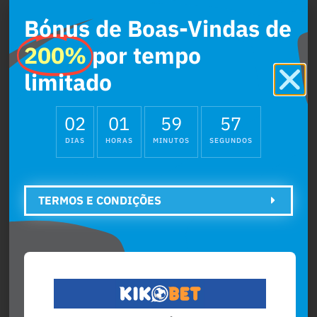
Bónus de Boas-Vindas de
200%
por tempo
limitado
02
01
59
57
DIAS
HORAS
MINUTOS
SEGUNDOS
TERMOS E CONDIÇÕES