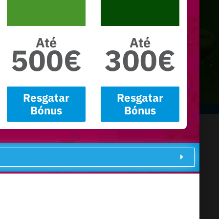
tico de futebol
Até
Até
500€
300€
Resgatar
Resgatar
Bónus
Bónus