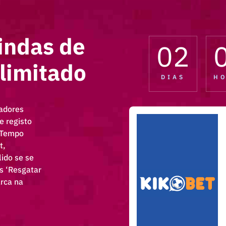
indas de
02
limitado
DIAS
H
026
Prognósticos Futebol
Melhores casas de apo
Melhores Jogadores
adores
 registo
 Tempo
t,
ido se se
s ‘Resgatar
rca na
erlecht VS Fenerbahce 20-02-2025 – Prognóstico de futebol