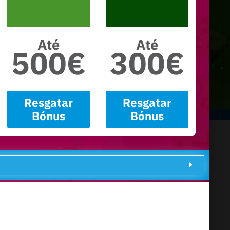
tico de futebol
tadium
Até
Até
500€
300€
Resgatar
Resgatar
Bónus
Bónus