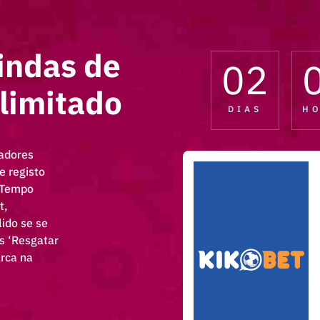
indas de
02
limitado
DIAS
H
Melhores casas de apostas
Guias de apostas
Campeonato do Mundo 2026
adores
 registo
 Tempo
t,
ido se se
s ‘Resgatar
rca na
fica VS Bayern Munich 24-06-2025 – Prognóstico de futebol