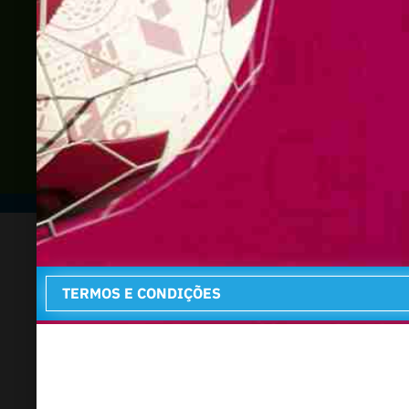
Benfica VS Bayern M
Prognósticos de futebol
Data de P
Tiago Magalhaes
Índice
TERMOS E CONDIÇÕES
Benfica VS Bayern Munich
PROGNÓSTICO: