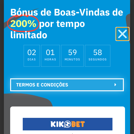
Bónus de Boas-Vindas de
200%
por tempo
limitado
02
01
59
58
DIAS
HORAS
MINUTOS
SEGUNDOS
TERMOS E CONDIÇÕES