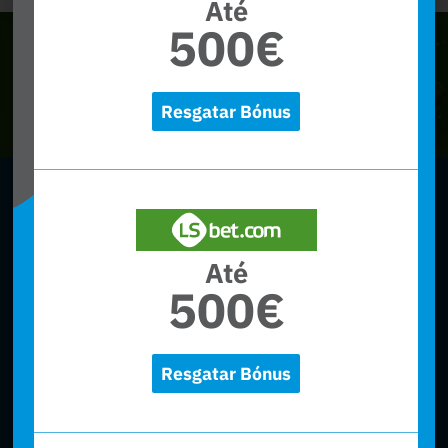
Até
500€
Está aqui:
Inicio
-
Prognósticos Futebol
-
Bétis VS
Braga 16-04-2026 – Prognóstico de futebol
Resgatar Bónus
Bétis VS Braga 16-04-2026 –
Prognóstico de futebol
Prognósticos de futebol
16.04.2026 - 20.00 UTC 0
Até
500€
Estádio de la Cartuja
Tiago Magalhaes
Resgatar Bónus
Data de Publicação:
15/04/2026