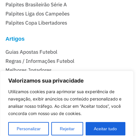
Palpites Brasileirão Série A
Palpites Liga dos Campeões
Palpites Copa Libertadores
Artigos
Guias Apostas Futebol
Regras / Informações Futebol
Melhores Jogadores
Valorizamos sua privacidade
Casas De Apostas Do Brasil
Utilizamos cookies para aprimorar sua experiência de
Melhores Casas de Apostas no Brasil
navegação, exibir anúncios ou conteúdo personalizado e
analisar nosso tráfego. Ao clicar em “Aceitar todos”, você
Melhores sites de Apostas com Bônus no Brasil
concorda com nosso uso de cookies.
Personalizar
Rejeitar
Aceitar tudo