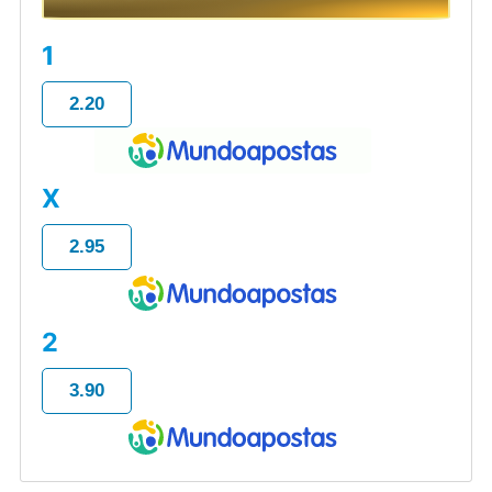
1
2.20
X
2.95
2
3.90