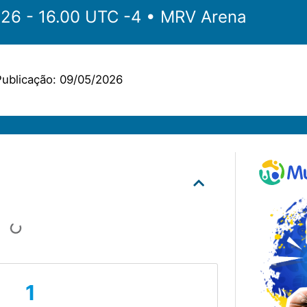
‎‎‏‏‎ ‎•‏‏‎ 10.05.2026 - 16.00 UTC -4 •‏‏‎ ‎
MRV Arena
ublicação:
09/05/2026
1