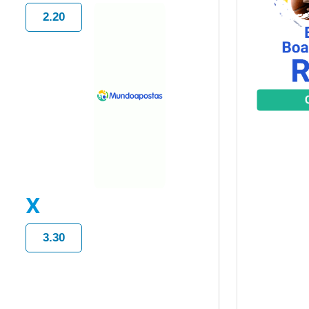
2.20
X
3.30