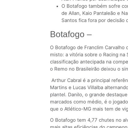
O Botafogo também sofre com
de Allan, Kaio Pantaleão e N
Santos fica fora por decisão 
Botafogo –
O Botafogo de Franclim Carvalh
misto: a vitória sobre o Racing na
classificação antecipada na compe
o Remo no Brasileirão deixou o sin
Arthur Cabral é a principal refer
Martins e Lucas Villalba alternand
plantel. Danilo, o grande destaqu
marcados como médio, é o jogador
que o Atlético-MG mais tem de vig
O Botafogo tem 4,77 chutes no alv
mais altas eficiências do campeon