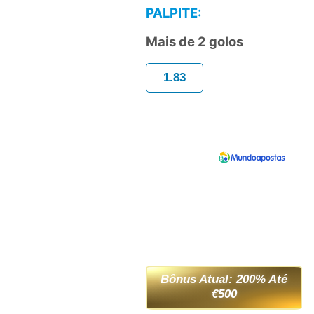
PALPITE:
Mais de 2 golos
1.83
Bônus Atual: 200% Até
€500