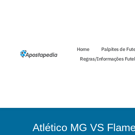
Home
Palpites de Fut
Regras/Informações Fute
Atlético MG VS Flame