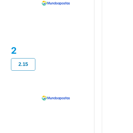
2
2.15