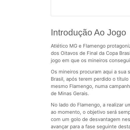
Introdução Ao Jogo
Atlético MG e Flamengo protagoni
dos Oitavos de Final da Copa Bras
jogo em que os mineiros conseguir
Os mineiros procuram aqui a sua 
Brasil, após terem perdido o títul
mesmo Flamengo, numa campanha 
de Minas Gerais.
No lado do Flamengo, a realizar 
ao momento, o objetivo será sempr
com um golo de desvantagem nesta
avançar para a fase seguinte dest