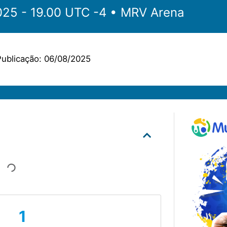
‎‎‏‏‎ ‎•‏‏‎ 06.08.2025 - 19.00 UTC -4 •‏‏‎ ‎
MRV Arena
ublicação:
06/08/2025
1