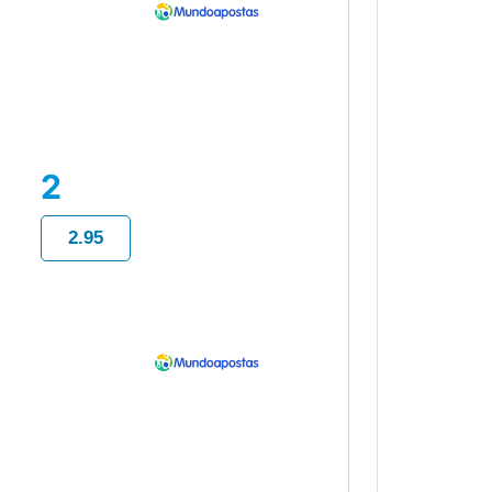
2
2.95