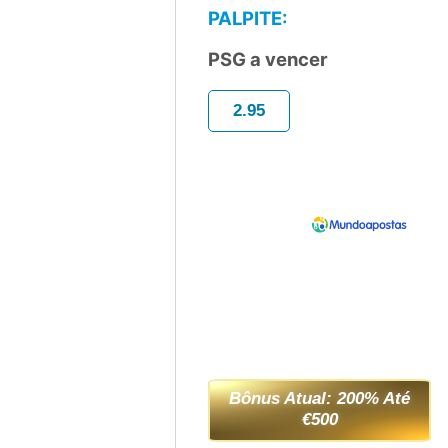
PALPITE:
PSG a vencer
2.95
Bônus Atual: 200% Até
€500