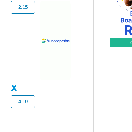
2.15
X
4.10