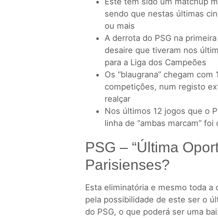
Este tem sido um matchup m
sendo que nestas últimas cin
ou mais
A derrota do PSG na primeira 
desaire que tiveram nos últ
para a Liga dos Campeões
Os “blaugrana” chegam com 13
competições, num registo ex
realçar
Nos últimos 12 jogos que o P
linha de “ambas marcam” foi
PSG – “Última Opor
Parisienses?
Esta eliminatória e mesmo toda a 
pela possibilidade de este ser o ú
do PSG, o que poderá ser uma baix