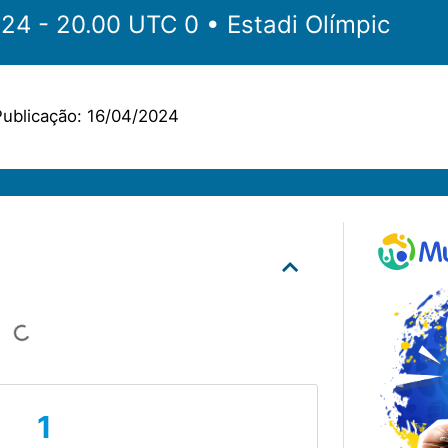
‎‎‏‏‎ ‎•‏‏‎ 16.04.2024 - 20.00 UTC 0 •‏‏‎ ‎
Estadi Olímpic
ublicação:
16/04/2024
1