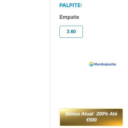
PALPITE:
Empate
3.60
Bônus Atual: 200% Até
€500