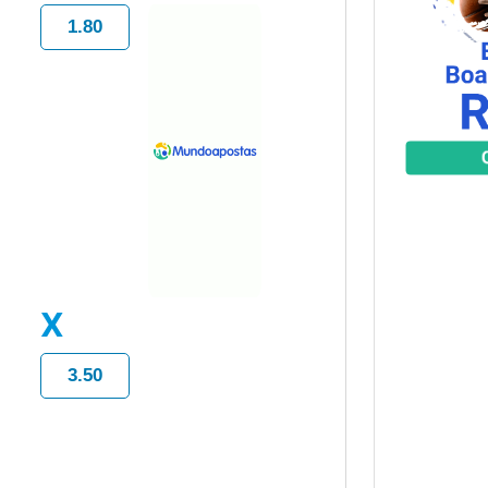
1.80
X
3.50