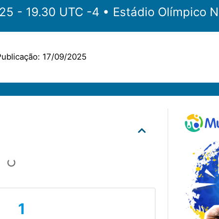
‎‎‏‏‎ ‎•‏‏‎ 17.09.2025 - 19.30 UTC -4 •‏‏‎ ‎
Estádio Olímpico N
ublicação:
17/09/2025
1