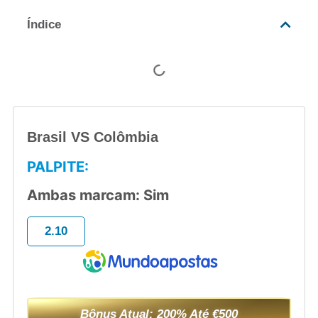
Índice
Brasil VS Colômbia
PALPITE:
Ambas marcam: Sim
2.10
Bônus Atual: 200% Até €500