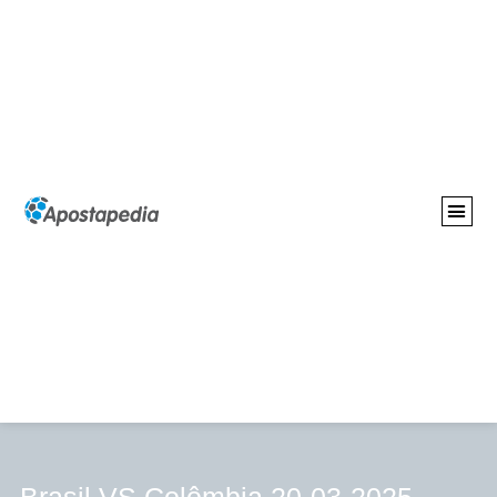
GUIAS APO
REGRAS/INFO
CASAS DE APOST
Brasil VS Colômbia 20-03-2025 –