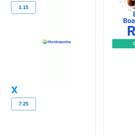
1.15
X
7.25