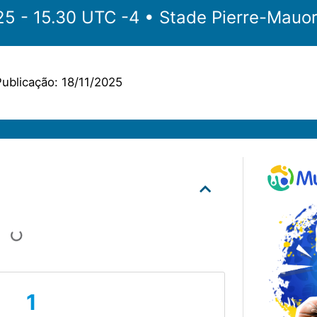
‎‎‏‏‎ ‎•‏‏‎ 18.11.2025 - 15.30 UTC -4 •‏‏‎ ‎
Stade Pierre-Mauo
ublicação:
18/11/2025
1