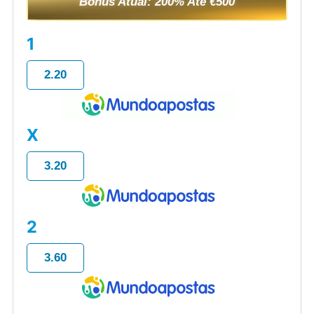
Bônus Atual: 200% Até €500
1
2.20
X
3.20
2
3.60