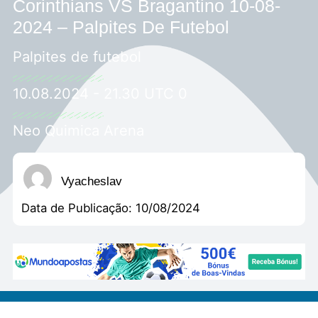
Corinthians VS Bragantino 10-08-
2024 – Palpites De Futebol
Palpites de futebol
10.08.2024 - 21.30 UTC 0
Neo Quimica Arena
Vyacheslav
Data de Publicação:
10/08/2024