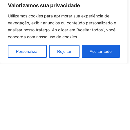
Regras / Informações Futebol
Valorizamos sua privacidade
Melhores Jogadores
Utilizamos cookies para aprimorar sua experiência de
navegação, exibir anúncios ou conteúdo personalizado e
Casas De Apostas Do Brasil
analisar nosso tráfego. Ao clicar em “Aceitar todos”, você
concorda com nosso uso de cookies.
Melhores Casas de Apostas no Brasil
Melhores sites de Apostas com Bônus no Brasil
Personalizar
Rejeitar
Aceitar tudo
Quem somos
Política de Privacidade e Cookies
Contactos
Termos e Condições
/
Brazil
Portugal