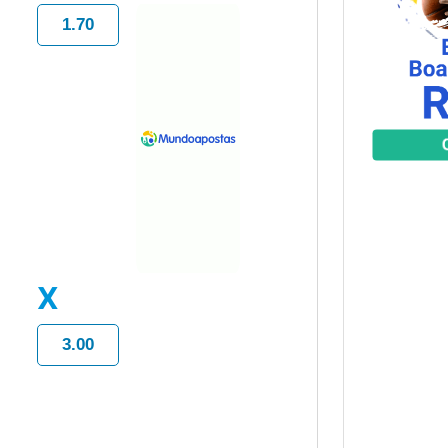
1.70
X
3.00