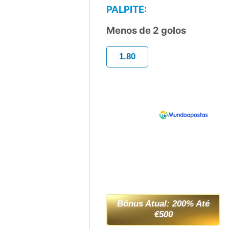
PALPITE:
Menos de 2 golos
1.80
Bônus Atual: 200% Até
€500