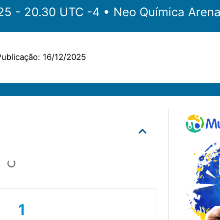
‎‎‏‏‎ ‎•‏‏‎ 17.12.2025 - 20.30 UTC -4 •‏‏‎ ‎
Neo Química Aren
ublicação:
16/12/2025
1