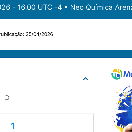
‎‎‏‏‎ ‎•‏‏‎ 26.04.2026 - 16.00 UTC -4 •‏‏‎ ‎
Neo Química Aren
ublicação:
25/04/2026
1