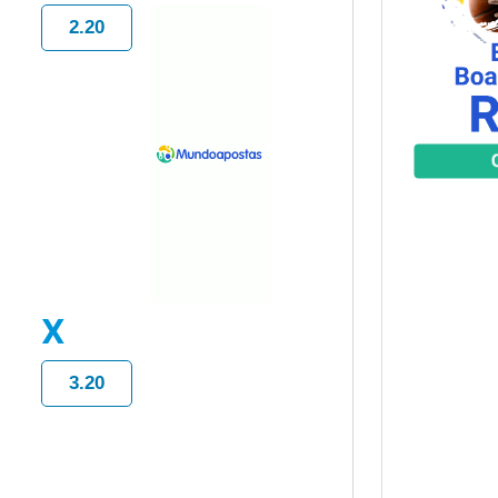
2.20
X
3.20