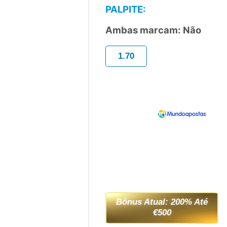
PALPITE:
Ambas marcam: Não
1.70
Bônus Atual: 200% Até
€500