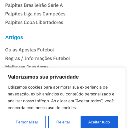
Palpites Brasileirão Série A
Palpites Liga dos Campeões
Palpites Copa Libertadores
Artigos
Guias Apostas Futebol
Regras / Informações Futebol
Melhores Jogadores
Valorizamos sua privacidade
Casas De Apostas Do Brasil
Utilizamos cookies para aprimorar sua experiência de
Melhores Casas de Apostas no Brasil
navegação, exibir anúncios ou conteúdo personalizado e
analisar nosso tráfego. Ao clicar em “Aceitar todos”, você
Melhores sites de Apostas com Bônus no Brasil
concorda com nosso uso de cookies.
Personalizar
Rejeitar
Aceitar tudo