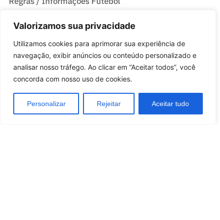
Regras / Informações Futebol
Melhores Jogadores
Valorizamos sua privacidade
Casas De Apostas Do Brasil
Utilizamos cookies para aprimorar sua experiência de
navegação, exibir anúncios ou conteúdo personalizado e
Melhores Casas de Apostas no Brasil
analisar nosso tráfego. Ao clicar em “Aceitar todos”, você
Melhores sites de Apostas com Bônus no Brasil
concorda com nosso uso de cookies.
Personalizar
Rejeitar
Aceitar tudo
Quem somos
Política de Privacidade e Cookies
Contactos
Termos e Condições
/
Brazil
Portugal