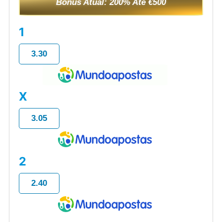
Bônus Atual: 200% Até €500
1
3.30
X
3.05
2
2.40