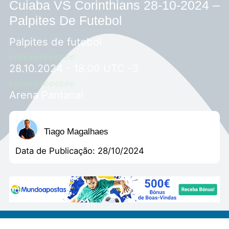
Cuiaba VS Corinthians 28-10-2024 –
Palpites De Futebol
Palpites de futebol
28.10.2024 - 18.00 UTC -3
Arena Pantanal
Tiago Magalhaes
Data de Publicação:
28/10/2024