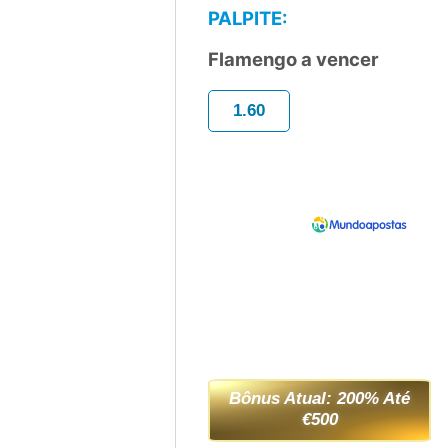
PALPITE:
Flamengo a vencer
1.60
Bônus Atual: 200% Até
€500