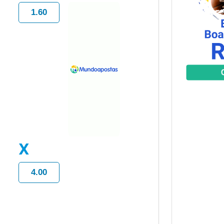
1.60
X
4.00