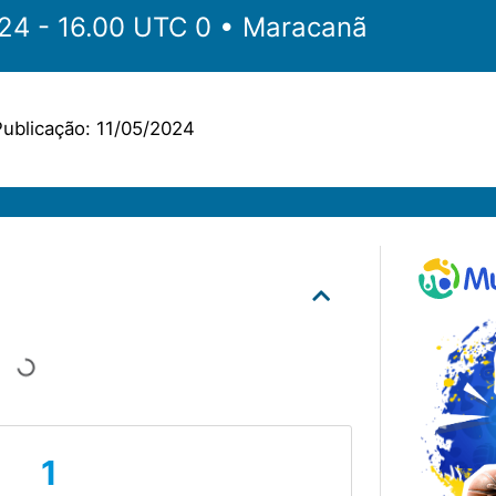
‎‎‏‏‎ ‎•‏‏‎ 11.05.2024 - 16.00 UTC 0 •‏‏‎ ‎
Maracanã
ublicação:
11/05/2024
1