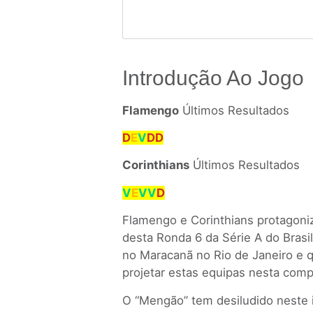
Introdução Ao Jogo
Flamengo
Últimos Resultados
D
E
V
DD
Corinthians
Últimos Resultados
V
E
VV
D
Flamengo e Corinthians protagon
desta Ronda 6 da Série A do Brasi
no Maracanã no Rio de Janeiro e q
projetar estas equipas nesta comp
O “Mengão” tem desiludido neste 