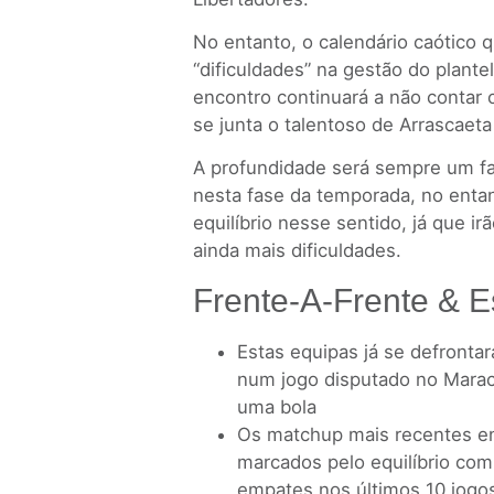
No entanto, o calendário caótico 
“dificuldades” na gestão do plantel
encontro continuará a não contar c
se junta o talentoso de Arrascaet
A profundidade será sempre um fat
nesta fase da temporada, no entan
equilíbrio nesse sentido, já que ir
ainda mais dificuldades.
Frente-A-Frente & E
Estas equipas já se defronta
num jogo disputado no Mara
uma bola
Os matchup mais recentes e
marcados pelo equilíbrio com 
empates nos últimos 10 jogo