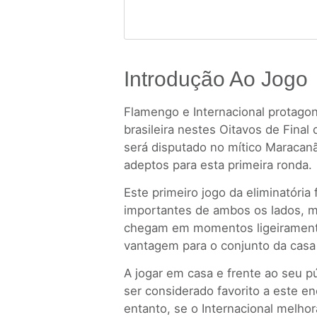
Introdução Ao Jogo
Flamengo e Internacional protago
brasileira nestes Oitavos de Fina
será disputado no mítico Maracan
adeptos para esta primeira ronda.
Este primeiro jogo da eliminatóri
importantes de ambos os lados, m
chegam em momentos ligeiramente
vantagem para o conjunto da casa
A jogar em casa e frente ao seu p
ser considerado favorito a este e
entanto, se o Internacional melho