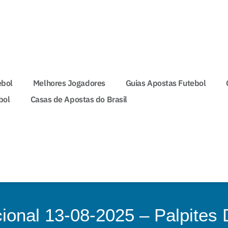
ebol
Melhores Jogadores
Guias Apostas Futebol
bol
Casas de Apostas do Brasil
ional 13-08-2025 – Palpites 