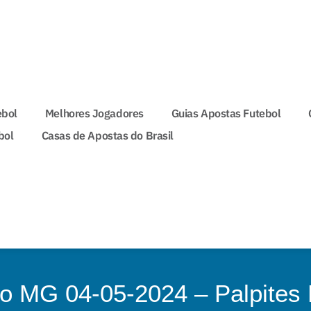
ebol
Melhores Jogadores
Guias Apostas Futebol
bol
Casas de Apostas do Brasil
co MG 04-05-2024 – Palpites 