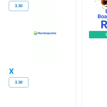
3.30
X
3.30