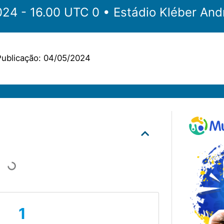
‎‎‏‏‎ ‎•‏‏‎ 04.05.2024 - 16.00 UTC 0 •‏‏‎ ‎
Estádio Kléber And
ublicação:
04/05/2024
1