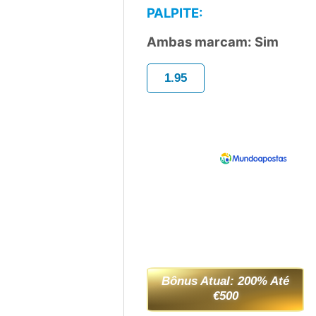
PALPITE:
Ambas marcam: Sim
1.95
Bônus Atual: 200% Até
€500