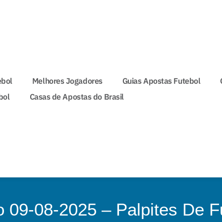
ebol
Melhores Jogadores
Guias Apostas Futebol
bol
Casas de Apostas do Brasil
o 09-08-2025 – Palpites De F