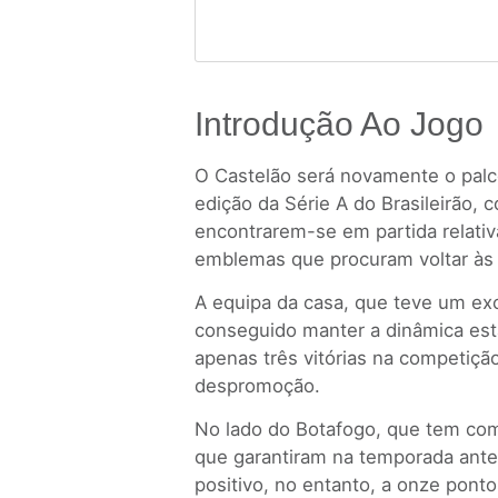
Introdução Ao Jogo
O Castelão será novamente o palc
edição da Série A do Brasileirão, 
encontrarem-se em partida relati
emblemas que procuram voltar às v
A equipa da casa, que teve um ex
conseguido manter a dinâmica es
apenas três vitórias na competiçã
despromoção.
No lado do Botafogo, que tem como
que garantiram na temporada ante
positivo, no entanto, a onze pont