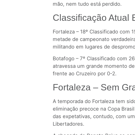
mão, nem tudo está perdido.
Classificação Atual 
Fortaleza – 18º Classificado com 1
metade de campeonato verdadeiram
militando em lugares de desprom
Botafogo – 7º Classificado com 2
atravessa um grande momento de f
frente ao Cruzeiro por 0-2.
Fortaleza – Sem Gr
A temporada do Fortaleza tem sid
eliminação precoce na Copa Brasi
das expetativas, contudo, com um
Libertadores.