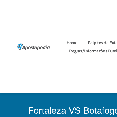
Home
Palpites de Fut
Regras/Informações Fute
Fortaleza VS Botafog