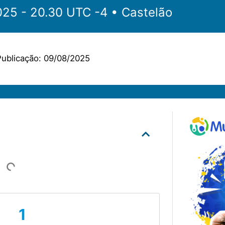
‎‎‏‏‎ ‎•‏‏‎ 09.08.2025 - 20.30 UTC -4 •‏‏‎ ‎
Castelão
ublicação:
09/08/2025
1