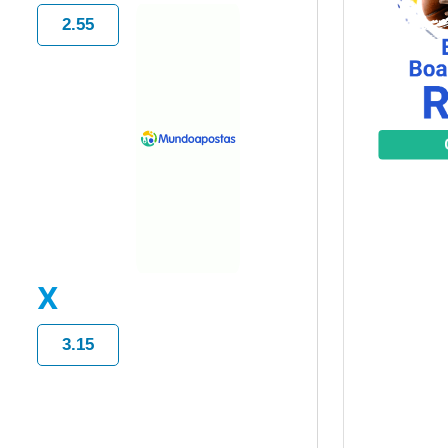
2.55
X
3.15