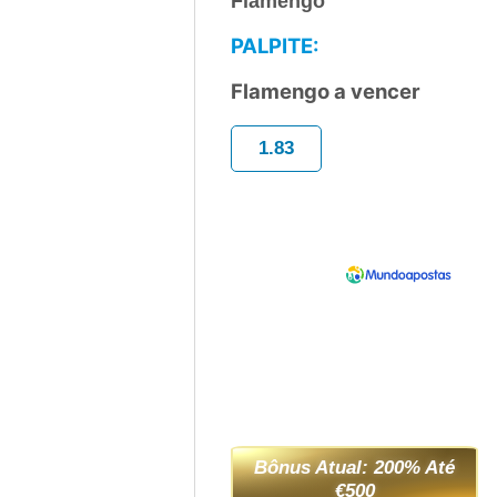
Flamengo
PALPITE:
Flamengo a vencer
1.83
Bônus Atual: 200% Até
€500