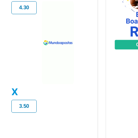
4.30
X
3.50