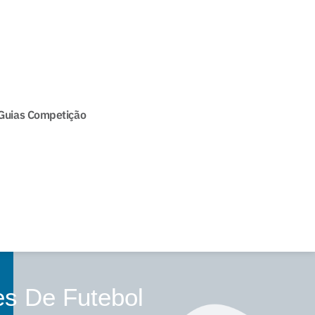
Guias Competição
es De Futebol