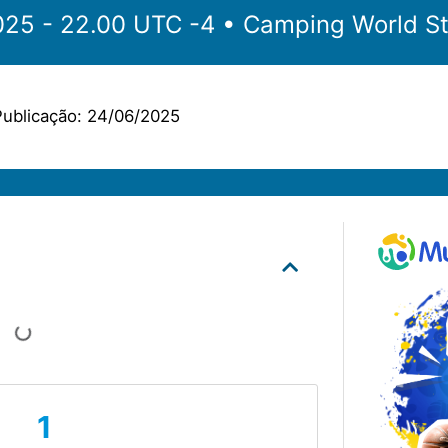
‎‎‏‏‎ ‎•‏‏‎ 24.06.2025 - 22.00 UTC -4 •‏‏‎ ‎
Camping World S
ublicação:
24/06/2025
1