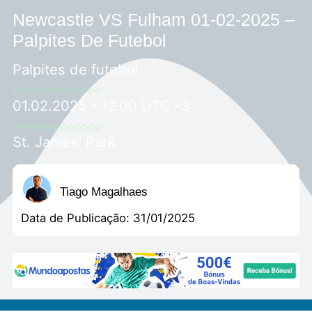
Newcastle VS Fulham 01-02-2025 –
Palpites De Futebol
Palpites de futebol
01.02.2025 - 12.00 UTC -3
St. James' Park
Tiago Magalhaes
Data de Publicação:
31/01/2025