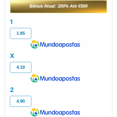
Bônus Atual: 200% Até €500
1
1.65
X
4.10
2
4.90