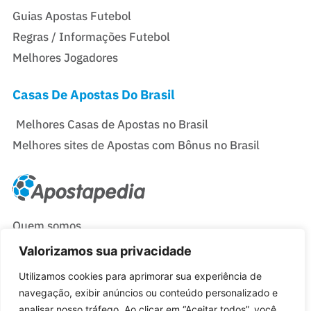
Guias Apostas Futebol
Regras / Informações Futebol
Melhores Jogadores
Casas De Apostas Do Brasil
Melhores Casas de Apostas no Brasil
Melhores sites de Apostas com Bônus no Brasil
Quem somos
Política de Privacidade e Cookies
Valorizamos sua privacidade
Contactos
Utilizamos cookies para aprimorar sua experiência de
Termos e Condições
navegação, exibir anúncios ou conteúdo personalizado e
analisar nosso tráfego. Ao clicar em “Aceitar todos”, você