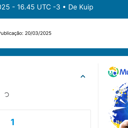
‎‎‏‏‎ ‎•‏‏‎ 20.03.2025 - 16.45 UTC -3 •‏‏‎ ‎
De Kuip
ublicação:
20/03/2025
1