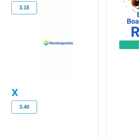
3.15
X
3.40