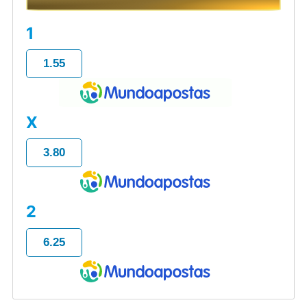
1
1.55
X
3.80
2
6.25