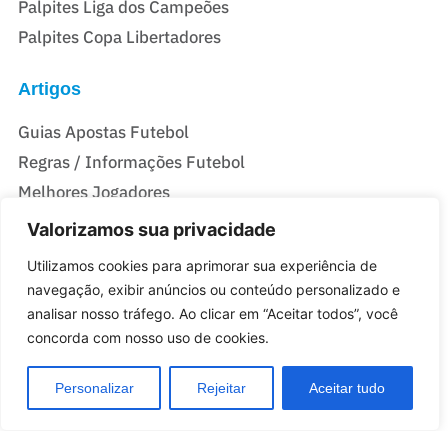
Palpites Liga dos Campeões
Palpites Copa Libertadores
Artigos
Guias Apostas Futebol
Regras / Informações Futebol
Melhores Jogadores
Valorizamos sua privacidade
Casas De Apostas Do Brasil
Utilizamos cookies para aprimorar sua experiência de
Melhores Casas de Apostas no Brasil
navegação, exibir anúncios ou conteúdo personalizado e
analisar nosso tráfego. Ao clicar em “Aceitar todos”, você
Melhores sites de Apostas com Bônus no Brasil
concorda com nosso uso de cookies.
Personalizar
Rejeitar
Aceitar tudo
Quem somos