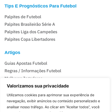
Tips E Prognósticos Para Futebol
Palpites de Futebol
Palpites Brasileirão Série A
Palpites Liga dos Campeões
Palpites Copa Libertadores
Artigos
Guias Apostas Futebol
Regras / Informações Futebol
Melhores Jogadores
Valorizamos sua privacidade
Casas De Apostas Do Brasil
Utilizamos cookies para aprimorar sua experiência de
navegação, exibir anúncios ou conteúdo personalizado e
Melhores Casas de Apostas no Brasil
analisar nosso tráfego. Ao clicar em “Aceitar todos”, você
Melhores sites de Apostas com Bônus no Brasil