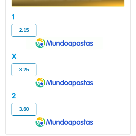
1
2.15
X
3.25
2
3.60