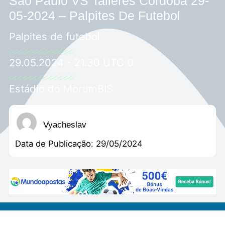
São Paulo VS Talleres Córdoba 29-
05-2024 – Palpites De Futebol
Palpites de futebol
29.05.2024 - 21.30 UTC 0
Estádio do MorumBIS
Vyacheslav
Data de Publicação:
29/05/2024