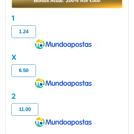
Bônus Atual: 200% Até €500
1
1.24
X
6.50
2
11.00