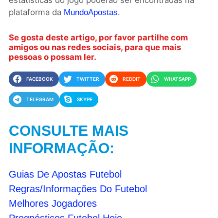
estatísticas do jogo poderão ser encontradas na
plataforma da
.
MundoApostas
Se gosta deste artigo, por favor partilhe com
amigos ou nas redes sociais, para que mais
pessoas o possam ler.
FACEBOOK
TWITTER
REDDIT
WHATSAPP
TELEGRAM
SKYPE
CONSULTE MAIS
INFORMAÇÃO:
Guias De Apostas Futebol
Regras/Informações Do Futebol
Melhores Jogadores
Prognósticos Futebol Hoje