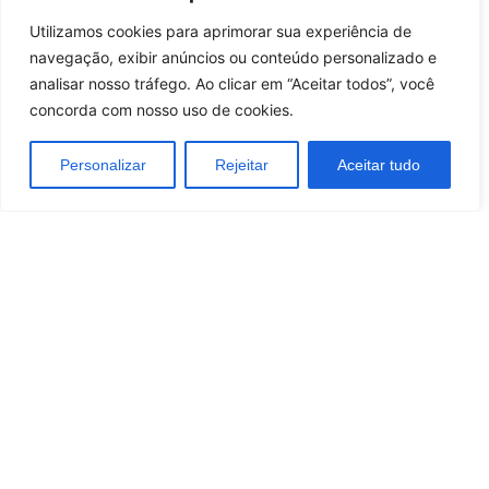
Casas De Apostas Do Brasil
Utilizamos cookies para aprimorar sua experiência de
navegação, exibir anúncios ou conteúdo personalizado e
Melhores Casas de Apostas no Brasil
analisar nosso tráfego. Ao clicar em “Aceitar todos”, você
Melhores sites de Apostas com Bônus no Brasil
concorda com nosso uso de cookies.
Personalizar
Rejeitar
Aceitar tudo
Quem somos
Política de Privacidade e Cookies
Contactos
Termos e Condições
/
Brazil
Portugal