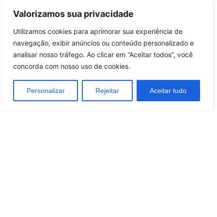
Melhores Jogadores
Valorizamos sua privacidade
Casas De Apostas Do Brasil
Utilizamos cookies para aprimorar sua experiência de
navegação, exibir anúncios ou conteúdo personalizado e
Melhores Casas de Apostas no Brasil
analisar nosso tráfego. Ao clicar em “Aceitar todos”, você
Melhores sites de Apostas com Bônus no Brasil
concorda com nosso uso de cookies.
Personalizar
Rejeitar
Aceitar tudo
Quem somos
Política de Privacidade e Cookies
Contactos
Termos e Condições
/
Brazil
Portugal