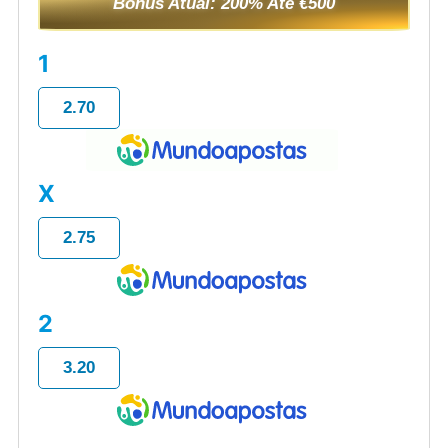
Bônus Atual: 200% Até €500
1
2.70
X
2.75
2
3.20