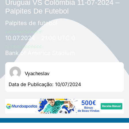
Uruguai VS Colômbia 11-07-2024 –
Palpites De Futebol
Palpites de futebol
10.07.2024 - 21.00 UTC 0
Bank of America Stadium
Vyacheslav
Data de Publicação:
10/07/2024