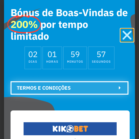
Bónus de Boas-Vindas de
200%
por tempo
limitado
02
01
59
57
DIAS
HORAS
MINUTOS
SEGUNDOS
TERMOS E CONDIÇÕES