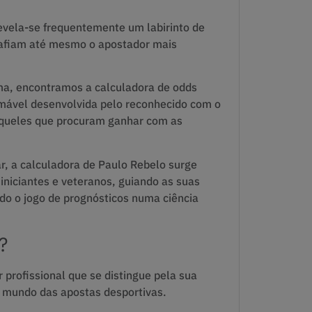
evela-se frequentemente um labirinto de
safiam até mesmo o apostador mais
ma, encontramos a calculadora de odds
mável desenvolvida pelo reconhecido com o
aqueles que procuram ganhar com as
ar, a calculadora de Paulo Rebelo surge
iniciantes e veteranos, guiando as suas
do o jogo de prognósticos numa ciência
?
 profissional que se distingue pela sua
o mundo das apostas desportivas.