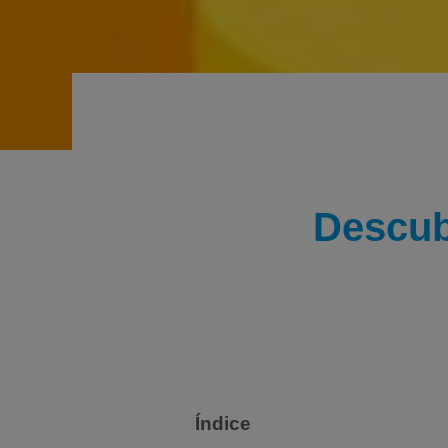
Descub
Índice