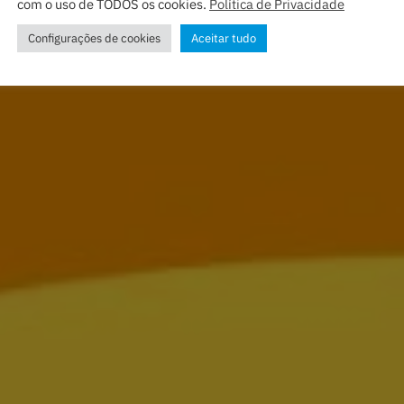
com o uso de TODOS os cookies.
Política de Privacidade
Configurações de cookies
Aceitar tudo