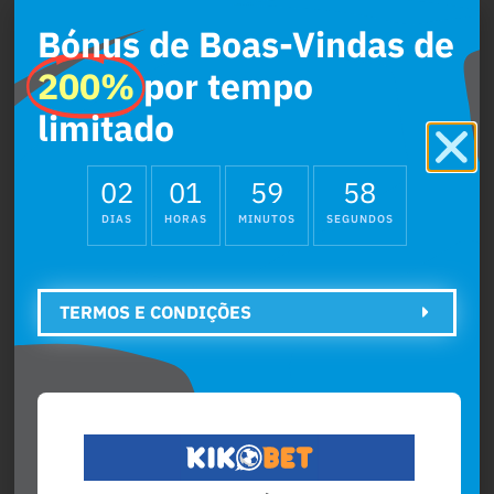
Bónus de Boas-Vindas de
200%
por tempo
limitado
02
01
59
57
DIAS
HORAS
MINUTOS
SEGUNDOS
TERMOS E CONDIÇÕES