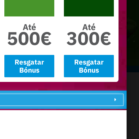
 de futebol
Até
Até
500€
300€
Resgatar
Resgatar
Bónus
Bónus