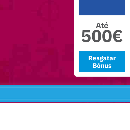
02-12-2023 – Prognóstico de
‎‎‏‏‎ ‎•‏‏‎ 02.12.2023 - 18.00 UTC 0 •‏‏‎ ‎
Estádio Municipal
Até
500€
ublicação:
02/12/2023
Resgatar
Bónus
1
6.25