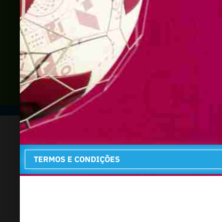
Famalicão VS Porto 
Prognósticos de futebol
Data de P
Vyacheslav
Índice
TERMOS E CONDIÇÕES
Famalicão VS Porto
PROGNÓSTICO: