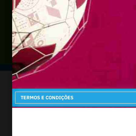
Famalicão VS Porto 
Prognósticos de futebol
Data de P
Tiago Magalhaes
Índice
TERMOS E CONDIÇÕES
Famalicão VS Porto
PROGNÓSTICO: