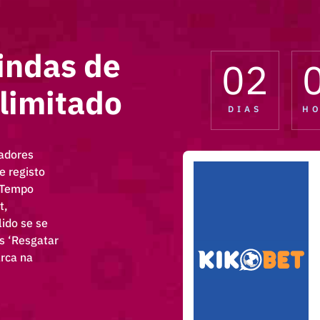
indas de
02
limitado
DIAS
H
026
Prognósticos Futebol
Melhores casas de apo
Melhores Jogadores
adores
 registo
 Tempo
t,
ido se se
s ‘Resgatar
rca na
alicão VS Porto 09-11-2025 – Prognóstico de futebol