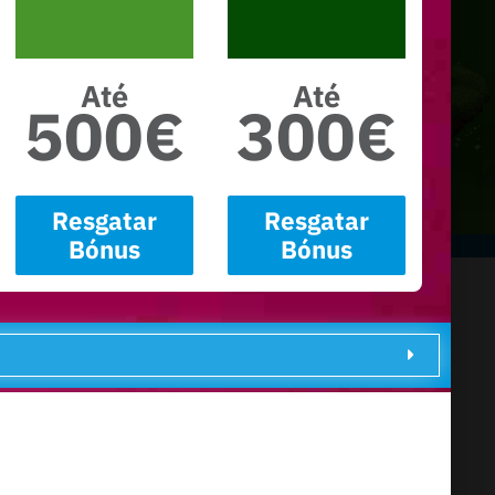
 futebol
 de Famalicão
Até
Até
500€
300€
Resgatar
Resgatar
Bónus
Bónus