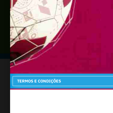
Gil Vicente VS Santa
Prognósticos de futebol
Data de P
Tiago Magalhaes
Índice
TERMOS E CONDIÇÕES
Gil Vicente VS Santa Clara
PROGNÓSTICO: