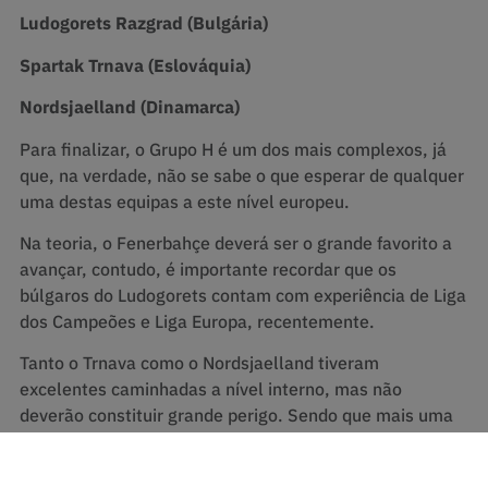
Ludogorets Razgrad (Bulgária)
Spartak Trnava (Eslováquia)
Nordsjaelland (Dinamarca)
Para finalizar, o Grupo H é um dos mais complexos, já
que, na verdade, não se sabe o que esperar de qualquer
uma destas equipas a este nível europeu.
Na teoria, o Fenerbahçe deverá ser o grande favorito a
avançar, contudo, é importante recordar que os
búlgaros do Ludogorets contam com experiência de Liga
dos Campeões e Liga Europa, recentemente.
Tanto o Trnava como o Nordsjaelland tiveram
excelentes caminhadas a nível interno, mas não
deverão constituir grande perigo. Sendo que mais uma
vez referimos que, no papel e na teoria, as coisas
podem mudar muito.