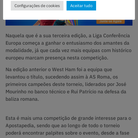
Configurações de cookies
Aceitar tudo
Naquela que é a sua terceira edição, a Liga Conferência
Europa começa a ganhar o entusiasmo dos amantes da
modalidade, já que cada vez mais equipas com histórico
europeu marcam presença nesta competição.
Na edição anterior o West Ham foi a equipa que
levantou o título, sucedendo assim à AS Roma, os
primeiros campeões deste torneio, liderados por José
Mourinho no banco técnico e Rui Patrício na defesa da
baliza romana.
Esta é mais uma competição de grande interesse para o
Apostapedia, sendo que ao longo de todo o torneio
poderá encontrar palpites sobre o evento, desde a fase