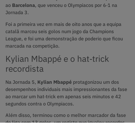
ao
Barcelona
, que venceu o Olympiacos por 6‑1 na
Jornada 3.
Foi a primeira vez em mais de oito anos que a equipa
catalã marcou seis golos num jogo da Champions
League, e foi uma demonstração de poderio que ficou
marcada na competição.
Kylian Mbappé e o hat‑trick
recordista
Na Jornada 5,
Kylian Mbappé
protagonizou um dos
desempenhos individuais mais impressionantes da fase
ao marcar um hat‑trick em apenas seis minutos e 42
segundos contra o Olympiacos.
Além disso, terminou como o melhor marcador da fase
de liga com 13 golos, um registo que igualou recordes
históricos da prova.