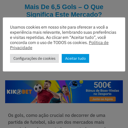
Mais De 6,5 Gols – O Que
Significa Este Mercado?
Usamos cookies em nosso site para oferecer a você a
experiência mais relevante, lembrando suas preferências
e visitas repetidas. Ao clicar em “Aceitar tudo”, você
concorda com o uso de TODOS os cookies.
Política de
Privacidade
Configurações de cookies
Aceitar tudo
Índice
Os gols, como ação crucial no decorrer de uma
partida de futebol, são um dos mercados mais