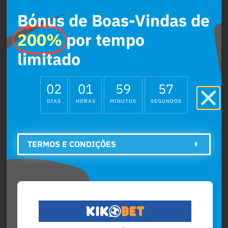
Bónus de Boas-Vindas de
200%
por tempo
limitado
02
01
59
56
DIAS
HORAS
MINUTOS
SEGUNDOS
TERMOS E CONDIÇÕES